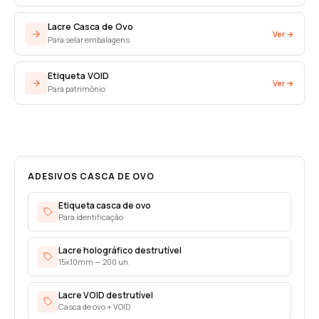
Lacre Casca de Ovo
Ver →
Para selar embalagens
Etiqueta VOID
Ver →
Para patrimônio
ADESIVOS CASCA DE OVO
Etiqueta casca de ovo
Para identificação
Lacre holográfico destrutível
15x10mm — 200 un.
Lacre VOID destrutível
Casca de ovo + VOID